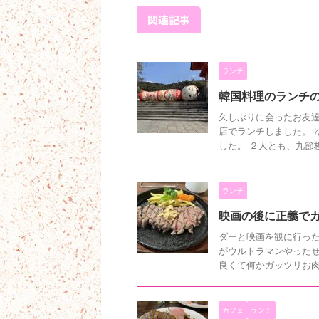
関連記事
ランチ
韓国料理のランチ
久しぶりに会ったお友達
店でランチしました。 
した。 ２人とも、九節板
ランチ
映画の後に正義で
ダーと映画を観に行った時
がウルトラマンやった
良くて何かガッツリお肉食
カフェ
ランチ