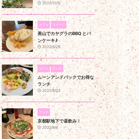
2022/10/9
カフェ
スイーツ
美山でカヤグラのBBQ とパ
ンケーキ♪
2022/9/29
カフェ
ランチ
ムーンアンドバックでお得な
ランチ
2022/9/23
ランチ
京都駅地下で昼飲み！
2022/9/6