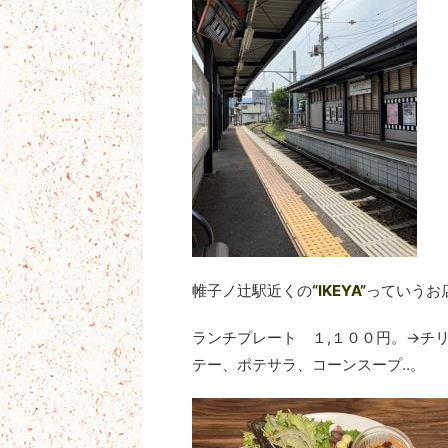
帷子ノ辻駅近くの
“IKEYA”
っていうお
ランチプレート １,１００円。→チ
テー、ポテサラ、コーンスープ‥。