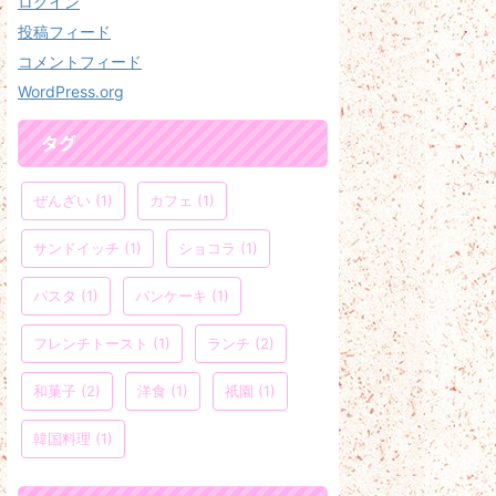
ログイン
投稿フィード
コメントフィード
WordPress.org
タグ
ぜんざい
(1)
カフェ
(1)
サンドイッチ
(1)
ショコラ
(1)
パスタ
(1)
パンケーキ
(1)
フレンチトースト
(1)
ランチ
(2)
和菓子
(2)
洋食
(1)
祇園
(1)
韓国料理
(1)