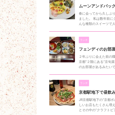
ムーンアンドバッ
春に会ってから久しぶり
ました。 私は数年前に
んな種類のスイーツで人気
ランチ
フェンディのお部屋
２年ぶりに会えた前の職
京都”２階にある“京旬
のお部屋があるみたいで私
ランチ
京都駅地下で昼飲
JR京都駅地下の“京都
しいお店もたくさん増え
とその中の“クラフトビア