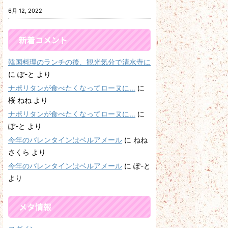
6月 12, 2022
新着コメント
韓国料理のランチの後、観光気分で清水寺に
に
ぽ-と
より
ナポリタンが食べたくなってローヌに…
に
桜 ねね
より
ナポリタンが食べたくなってローヌに…
に
ぽ-と
より
今年のバレンタインはベルアメール
に
ねね
さくら
より
今年のバレンタインはベルアメール
に
ぽ-と
より
メタ情報