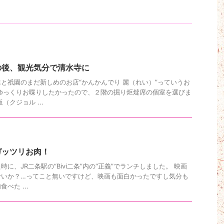
の後、観光気分で清水寺に
と祇園のまだ新しめのお店“かんかんでり 麗（れい）”っていうお
ゆっくりお喋りしたかったので、２階の掘り炬燵席の個室を選びま
（クジョル ...
ガッツリお肉！
に、JR二条駅の“Bivi二条”内の“正義”でランチしました。 映画
せいか？…ってこと無いですけど、映画も面白かったですし気分も
べた ...