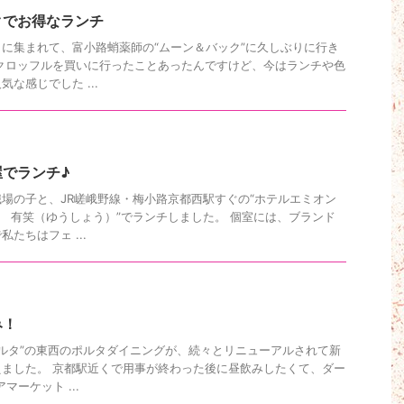
クでお得なランチ
に集まれて、富小路蛸薬師の“ムーン＆バック”に久しぶりに行き
クロッフルを買いに行ったことあったんですけど、今はランチや色
な感じでした ...
でランチ♪
場の子と、JR嵯峨野線・梅小路京都西駅すぐの“ホテルエミオン
菜 有笑（ゆうしょう）”でランチしました。 個室には、ブランド
たちはフェ ...
み！
ポルタ”の東西のポルタダイニングが、続々とリニューアルされて新
ました。 京都駅近くで用事が終わった後に昼飲みしたくて、ダー
マーケット ...