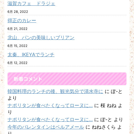
滋賀カフェ ドラジェ
6月 28, 2022
得正のカレー
6月 21, 2022
北山、パンの美味しいブリアン
6月 15, 2022
太秦、IKEYAでランチ
6月 12, 2022
新着コメント
韓国料理のランチの後、観光気分で清水寺に
に
ぽ-と
より
ナポリタンが食べたくなってローヌに…
に
桜 ねね
よ
り
ナポリタンが食べたくなってローヌに…
に
ぽ-と
より
今年のバレンタインはベルアメール
に
ねねさくら
よ
り