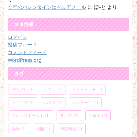
今年のバレンタインはベルアメール
に
ぽ-と
より
メタ情報
ログイン
投稿フィード
コメントフィード
WordPress.org
タグ
ぜんざい
(1)
カフェ
(1)
サンドイッチ
(1)
ショコラ
(1)
パスタ
(1)
パンケーキ
(1)
フレンチトースト
(1)
ランチ
(2)
和菓子
(2)
洋食
(1)
祇園
(1)
韓国料理
(1)